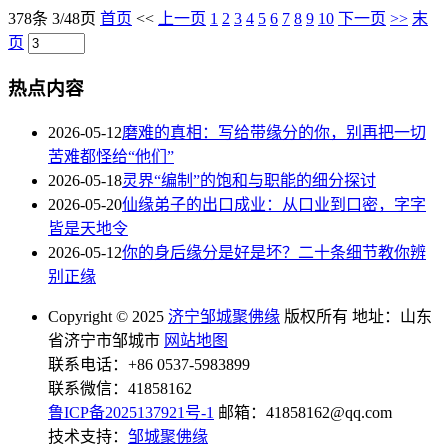
378条 3/48页
首页
<<
上一页
1
2
3
4
5
6
7
8
9
10
下一页
>>
末
页
热点内容
2026-05-12
磨难的真相：写给带缘分的你，别再把一切
苦难都怪给“他们”
2026-05-18
灵界“编制”的饱和与职能的细分探讨
2026-05-20
仙缘弟子的出口成业：从口业到口密，字字
皆是天地令
2026-05-12
你的身后缘分是好是坏？二十条细节教你辨
别正缘
Copyright © 2025
济宁邹城聚佛缘
版权所有 地址：山东
省济宁市邹城市
网站地图
联系电话：+86 0537-5983899
联系微信：41858162
鲁ICP备2025137921号-1
邮箱：41858162@qq.com
技术支持：
邹城聚佛缘