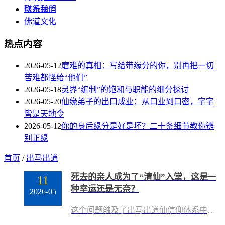
联系我们
修行领悟
佛道文化
热点内容
2026-05-12
磨难的真相：写给带缘分的你，别再把一切
苦难都怪给“他们”
2026-05-18
灵界“编制”的饱和与职能的细分探讨
2026-05-20
仙缘弟子的出口成业：从口业到口密，字字
皆是天地令
2026-05-12
你的身后缘分是好是坏？二十条细节教你辨
别正缘
首页
/
出马出道
死去的亲人成为了“清仙”入堂，这是一
11
种幸运还是无奈？
2026-05
这个问题触及了出马出道仙信仰体系中最私人、最深情也最沉重的一个角落。没有亲历过的人，很难体会这其中复杂纠缠的情感。答案：在出马出道仙的信仰逻辑内部，这被建构为一种极大的幸运，是逝者以另一种方式“回家”，并获得了一个难得的修行与晋升机会。但从旁观的人文视角看，这更像是一种深沉的无奈，是用不舍的爱将逝者重新拉回人间的喧嚣，也让人不得不问：这对逝者而言，究竟是更高远的出路，还是爱的捆绑？下面，我们将从这两个对立的层面来剖开这个问题。一、在信仰内部：一种至高无上的幸运在一个出马出道仙弟子的世界观里，如果