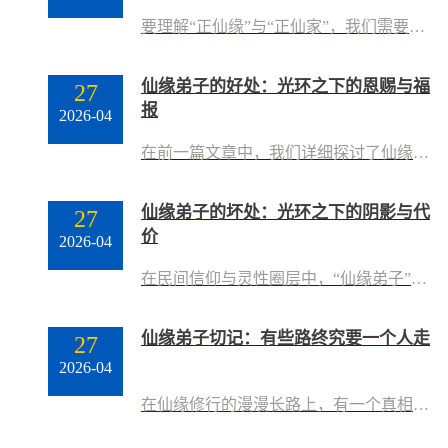
要理解“正仙缘”与“正仙家”，我们需要先从“仙缘”的基本概念入手，进而区分仙家的不同类型与品级，最后辨析“正”与“非正”的核心界限。这不仅仅是一个关于“附体”或“通灵”的猎奇话题，其背后更深层的，是关于因果承负、心性修行以及人与自然界、灵性世界如何和谐共处的民间哲学观。一、 溯源：什么是“仙缘”与“仙家”？在道家和民间信仰中，“仙”并非单指天庭受封的正神。“仙”的概念很广，道教有天仙、神仙、地仙、人仙、鬼仙的划分。而我们常说的、与普通人产生交集的“仙家”，通常指在人间修行、尚未位列仙班的地仙（多
仙缘弟子的好处：光环之下的恩赐与福
27
报
2026-04
在前一篇文章中，我们详细探讨了仙缘弟子在身心、人际关系、现实生活等方面可能面临的坏处与代价。然而，任何事物都有其两面性。仙缘弟子的身份，在带来挑战与磨砺的同时，也伴随着诸多独特的好处与恩赐。这些好处，并非外界想象中的“神通广大”“呼风唤雨”，而更多是一种内在的成长、灵性的觉醒、以及与世界建立更深层连接的能力。本文将从灵性成长、现实生活、内在修行等多个维度，客观呈现仙缘弟子身份所带来的积极面向，帮助读者更全面地理解这一特殊的生命轨迹。一、灵性层面的好处：超越常人的感知与连接仙缘弟子最核心的“好处”
仙缘弟子的坏处：光环之下的阴影与代
27
价
2026-04
在民间信仰与灵性圈层中，“仙缘弟子”这个身份往往被赋予了一层神秘而令人向往的光环——能与仙家沟通、能查事看事、能帮人解决问题、能获得常人无法企及的灵性体验。然而，任何事物都有其两面性。正如一句老话所说：“欲戴王冠，必承其重。”仙缘弟子的身份，在带来某些“特权”与“能力”的同时，也伴随着诸多不为人知的坏处与代价。本文并非为了否定仙缘修行的价值，而是希望以客观、理性的态度，揭示那些常常被美化、被忽略、甚至被刻意掩盖的阴影面。对于正在考虑走上这条路、或已经走在这条路上的人来说，正视这些坏处，不是为了劝
仙缘弟子切记：有些路终究要一个人走
27
2026-04
在仙缘修行的漫漫长路上，有一个真相往往被忽视，却又至关重要——无论你拜了多少师傅、进了多少群、参加了多少法会，最终，有些路终究要一个人走。这句话，不是危言耸听，更不是劝人孤立。恰恰相反，它是对每一位仙缘弟子最诚恳的提醒：修行这条路上，外来的帮助都是有限的、暂时的、辅助性的，而真正能够带你穿越迷雾、抵达彼岸的，只有你自己。一、为什么“有些路终究要一个人走”？很多仙缘弟子在入门之初，都抱有一个美好的幻想：只要找到一个“对”的师傅，一切问题就都解决了；只要加入一个“好”的圈子，就不再孤单了；只要把堂口