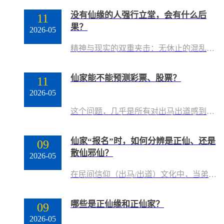
没有仙缘的人强行立堂，会有什么后
11
果？
2026-05
精神与现实的双重夹击：无休止的混乱与折磨在出马仙的信仰体系中，真正的堂口被视作一个神圣而有序的“灵界衙门”。然而，一个没有仙缘的人强行立堂，如同一个无主之城，会引发一系列连锁反应。“空堂”的尴尬与迷茫：没有仙缘的人立起堂口，首先面临的就是“空堂”问题。堂口立了，却没有任何仙家到位，弟子自然无法获得任何感应和“看事”的能力。长此以往，弟子会陷入极度的自我怀疑和焦虑中，生活毫无改变，反而平添无尽烦恼。“野堂”的侵扰与反噬：这比空堂更危险。一个没有“合法仙家”驻守的堂口，就像一座无人看守的豪宅。每日的
仙家能不能预测彩票、股票？
11
2026-05
这个问题，几乎是所有对出马出道感到好奇的人，心里都会冒出来的疑问。它直白、尖锐，带着一丝狡黠的试探，也戳破了民间信仰里最隐秘的幻想。答案：在出马出道仙的信仰逻辑里，仙家能“感知”到偏财信息，但这种感知模糊、受限。而在现实中流传的“预测彩票/股票”案例，之所以大多不灵，根本原因在于：这不是仙家不灵，而是他们的能力模型、灵界的规则以及人世间因果福报的法则，从根本上就限制了这种事的发生。下面，我们将这个答案拆解开来，一层层看清背后的框架。一、仙家的“看事”原理：高维感知，而非数据分析首先要理解仙家是怎
仙家“报名”时，如何分辨是正仙、还是
09
散仙邪仙？
2026-05
在民间信仰（出马/出道）文化中，当弟子的缘分到了，需要“立堂口”或“安坛”时，最重要、也最凶险的一环，就是“报名”。所谓“报名”，就是仙家通过弟子的嘴，亲口说出自己的名号（如：胡翠花、黄天霸）、道行来历、以及擅长事项。然而，灵界复杂。不仅正仙会报名，一些层次低、甚至心怀不轨的灵体（散仙、游魂、精怪）也会趁机伪报，冒充上方仙或高道行的地仙，以求享受香火、窃取功德。能否在这关键的一步分辨真伪，直接决定了堂口是“正仙落座”还是“群魔乱舞”。一、 总纲：真实的报名，是“正气”而非“邪气”在讲具体分类之前
哪些是正仙缘和正仙家？
09
2026-05