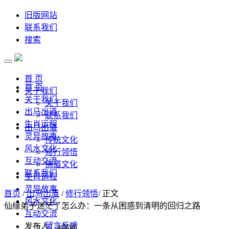
旧版网站
联系我们
搜索
首 页
首 页
关于我们
关于我们
关于我们
出马出道
联系我们
生肖运程
出马出道
灵异故事
传统文化
风水文化
修行领悟
互动交流
佛道文化
联系我们
生肖运程
灵异故事
首页
/
出马出道
/
修行领悟
/ 正文
风水文化
仙缘弟子迷茫了怎么办：一条从困惑到清明的回归之路
互动交流
留言反馈
发布人：admin