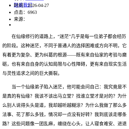
联系我们
时间：2026-04-27
点击：
6963
来源：
在仙缘修行的道路上，“迷茫”几乎是每一位弟子都会经历
的阶段。这种迷茫，不同于普通人的选择困难或方向不明，它
有着更为复杂、更为纠葛的根源——既有来自仙家的考验与磨
砺，也有来自自身的认知局限与心性障碍，更有来自现实生活
与灵性追求之间的巨大撕裂。
当一个仙缘弟子陷入迷茫，他可能会问自己：我究竟是不
是真的有仙缘？我该不该出马立堂？找谁立堂才是对的？为什
么别人说得头头是道，我却越听越糊涂？为什么我做了那么多
法事、花了那么多钱，情况却一点没有好转？我到底该走哪条
路？这些问题像一团乱麻，缠绕在心头，让人寝食难安、进退