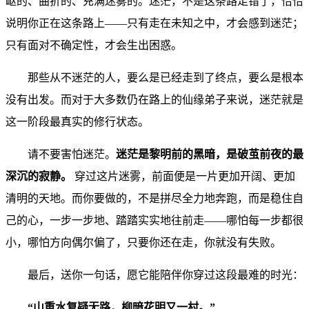
岖的、曲折的、充满迷雾的。迷茫，不是这条路走错了，恰恰
说明你正在这条路上——只有走在未知之中，才会感到迷茫；
只有面对不确定性，才会生出困惑。
那些从不迷茫的人，要么是已经走到了终点，要么是根本
没有出发。而对于大多数仍在路上的仙缘弟子来说，迷茫就是
这一阶段最真实的修行状态。
请不要害怕迷茫。
迷茫是黎明前的黑暗，是破茧前夜的最
深沉的寂静。
穿过这片迷雾，前面便是一片更加开阔、更加
清明的天地。而你要做的，不是拼尽全力地奔跑，而是稳住自
己的心，一步一步地、踏踏实实地往前走——哪怕每一步都很
小，哪怕方向偶尔偏了，只要你还在走，你就没有失败。
最后，送你一句话，愿它能陪伴你穿过这段最难的时光：
“山重水复疑无路，柳暗花明又一村。”