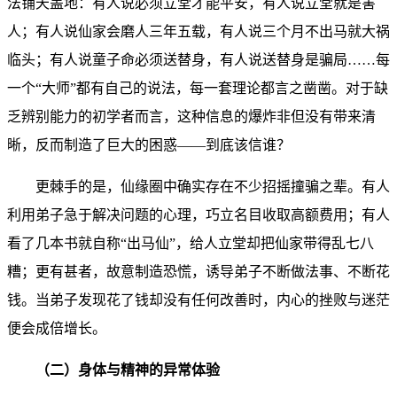
法铺天盖地：有人说必须立堂才能平安，有人说立堂就是害
人；有人说仙家会磨人三年五载，有人说三个月不出马就大祸
临头；有人说童子命必须送替身，有人说送替身是骗局……每
一个“大师”都有自己的说法，每一套理论都言之凿凿。对于缺
乏辨别能力的初学者而言，这种信息的爆炸非但没有带来清
晰，反而制造了巨大的困惑——到底该信谁？
更棘手的是，仙缘圈中确实存在不少招摇撞骗之辈。有人
利用弟子急于解决问题的心理，巧立名目收取高额费用；有人
看了几本书就自称“出马仙”，给人立堂却把仙家带得乱七八
糟；更有甚者，故意制造恐慌，诱导弟子不断做法事、不断花
钱。当弟子发现花了钱却没有任何改善时，内心的挫败与迷茫
便会成倍增长。
（二）身体与精神的异常体验