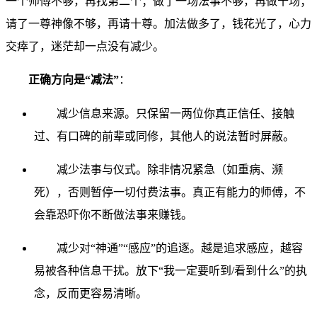
一个师傅不够，再找第二个；做了一场法事不够，再做十场；
请了一尊神像不够，再请十尊。加法做多了，钱花光了，心力
交瘁了，迷茫却一点没有减少。
正确方向是“减法”
：
减少信息来源。只保留一两位你真正信任、接触
过、有口碑的前辈或同修，其他人的说法暂时屏蔽。
减少法事与仪式。除非情况紧急（如重病、濒
死），否则暂停一切付费法事。真正有能力的师傅，不
会靠恐吓你不断做法事来赚钱。
减少对“神通”“感应”的追逐。越是追求感应，越容
易被各种信息干扰。放下“我一定要听到/看到什么”的执
念，反而更容易清晰。