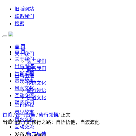
旧版网站
联系我们
搜索
首 页
首 页
关于我们
关于我们
关于我们
出马出道
联系我们
生肖运程
出马出道
灵异故事
传统文化
风水文化
修行领悟
互动交流
佛道文化
联系我们
生肖运程
灵异故事
首页
/
出马出道
/
修行领悟
/ 正文
风水文化
出道仙弟子的修行之路：自悟悟他，自渡渡他
互动交流
留言反馈
发布人：admin