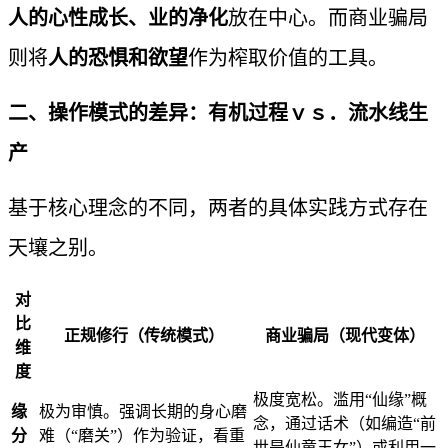
人的心性成长、业的净化
放在中心。而商业骗局
则将
人的恐惧和欲望
作为榨取价值的工具。
二、操作模式的差异：有机过程ｖｓ．流水线生
产
基于核心理念的不同，两者的具体实践方式存在
天壤之别。
对
比
正规修行（传统模式）
商业骗局（现代变体）
维
度
极度宽松。滥用“仙缘”概
缘
极为审慎。强调长期的身心磨
念，通过话术（如编造“前
分
难（“磨关”）作为验证，看重
世是仙童玉女”）或利用一