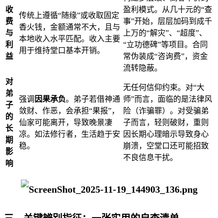
收
盈利模式。从几十元的“查
传统上遵循“随缘”或收取固定
费
事”开始，层层加码到成千
香火钱，金额通常不大，且与
与
上万的“解灾”、“超度”、
本地收入水平匹配。收入主要
利
“立功德碑”等项目。合同
用于维持堂口基本开销。
益
常伪装成“咨询费”，资金
流转隐蔽。
对
无任何信仰约束。对“大
弟
强调
因果承负
。弟子若借神通
师”而言，面临的是法律风
子
敛财、作恶，会承担“果报”，
险（诈骗罪）。对受骗弟
的
仙家可能离开，导致晚景凄
子而言，轻则破财，重则
长
凉。如法修行者，生活趋于安
因长期心理暗示导致身心
期
稳。
崩溃，空堂口还可能招致
影
不良信息干扰。
响