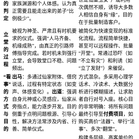
的
家族渊源和个人体感。认为真
次偶然不顺，诱导大多数
判
正需要且能走出来的弟子“比
人相信自身有“缘”，目的
定
例极少”。
在于批量制造客户。
被视为神圣、严肃且有时机要
被简化为快速变现的标准
立
求的仪式。强调“人马齐备、
化流程。流程简单快捷，
堂
机缘成熟”，由真正的引路师
甚至可以远程操作、批量
的
傅指导完成。若时机未到强行
“开堂”。常通过恐吓（如
过
立堂，会导致堂口不稳、问题
“不立有灾”）和利诱（如
程
频出。
“立了发财”）来催促。
“看
出马
：多通过仙家附体、借窍
方式混杂。多采用心理学
事”
说话，过程有特定状态（如变
话术、冷读术、大数据分
的
声、体感变化）。
出道
：强调
析进行模糊描述，让求助
方
自身元神或心灵感应，仙家从
者自行对号入座。核心目
式
旁指点，能力逐步开发。目的
的非常明确：将所有问题
与
侧重于点明问题根源、引导心
最终引导至
付费项目
，如
目
性，解决方法常涉及内省、行
购买高价“法器”、举行“法
的
善、简单仪式。
事”、多次“翻堂”。
构建多层级、高客单价的