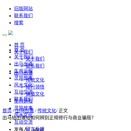
旧版网站
联系我们
搜索
首 页
首 页
关于我们
关于我们
关于我们
出马出道
联系我们
生肖运程
出马出道
灵异故事
传统文化
风水文化
修行领悟
互动交流
佛道文化
联系我们
生肖运程
灵异故事
首页
/
出马出道
/
传统文化
/ 正文
风水文化
出马仙出道仙如何辨别正规修行与商业骗局？
互动交流
留言反馈
发布人：admin