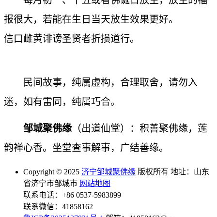
每月初一、十五或者佛诞日放生，放生的福
报很大，若能在生日当天放生效果更好。
信口雌黄诽谤圣贤者折损道行。
民间故事，纯属虚构，合理取舍，请勿入
迷，如有雷同，纯属巧合。
邹城聚佛缘
（出道仙堂）：积善聚佛缘，莲
韵禅心香。坐堂查事解事，广结善缘。
Copyright © 2025
济宁邹城聚佛缘
版权所有 地址：山东
省济宁市邹城市
网站地图
联系电话：+86 0537-5983899
联系微信：41858162