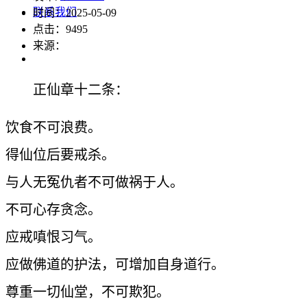
联系我们
时间：2025-05-09
点击：
9495
来源：
正仙章十二条：
饮食不可浪费。
得仙位后要戒杀。
与人无冤仇者不可做祸于人。
不可心存贪念。
应戒嗔恨习气。
应做佛道的护法，可增加自身道行。
尊重一切仙堂，不可欺犯。