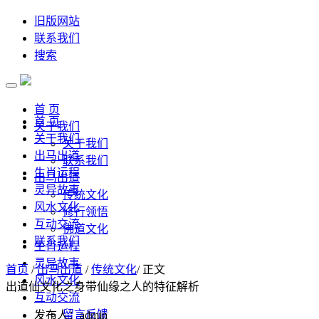
旧版网站
联系我们
搜索
首 页
首 页
关于我们
关于我们
关于我们
出马出道
联系我们
生肖运程
出马出道
灵异故事
传统文化
风水文化
修行领悟
互动交流
佛道文化
联系我们
生肖运程
灵异故事
首页
/
出马出道
/
传统文化
/ 正文
风水文化
出道仙文化之身带仙缘之人的特征解析
互动交流
留言反馈
发布人：admin